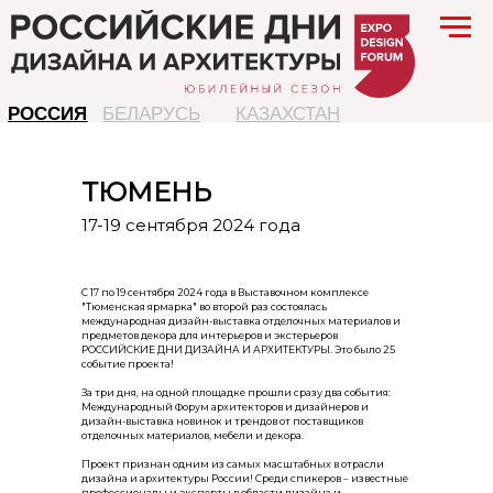
РОССИЯ
БЕЛАРУСЬ
КАЗАХСТАН
ТЮМЕНЬ
17-19 сентября 2024 года
С 17 по 19 сентября 2024 года в Выставочном комплексе
"Тюменская ярмарка" во второй раз состоялась
международная дизайн-выставка отделочных материалов и
предметов декора для интерьеров и экстерьеров
РОССИЙСКИЕ ДНИ ДИЗАЙНА И АРХИТЕКТУРЫ. Это было 25
событие проекта!
За три дня, на одной площадке прошли сразу два события:
Международный Форум архитекторов и дизайнеров и
дизайн-выставка новинок и трендов от поставщиков
отделочных материалов, мебели и декора.
Проект признан одним из самых масштабных в отрасли
дизайна и архитектуры России! Среди спикеров – известные
профессионалы и эксперты в области дизайна и