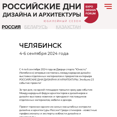
РОССИЯ
БЕЛАРУСЬ
КАЗАХСТАН
ЧЕЛЯБИНСК
4-6 сентября 2024 года
С 4 по 6 сентября 2024 года во Дворце спорта "Юность"
(Челябинск) впервые состоялась международная дизайн-
выставка отделочных материалов и предметов интерьера
РОССИЙСКИЕ ДНИ ДИЗАЙНА И АРХИТЕКТУРЫ. Это было 23
событие проекта!
За три дня, на одной площадке прошли сразу два события:
Международный Форум архитекторов и дизайнеров и
дизайн-выставка новинок и трендов от поставщиков
отделочных материалов, мебели и декора.
Проект признан одним из самых масштабных в отрасли
дизайна и архитектуры России! Среди спикеров – известные
профессионалы и эксперты в области дизайна и
архитектуры.