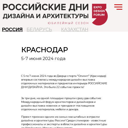
РОССИЯ
БЕЛАРУСЬ
КАЗАХСТАН
КРАСНОДАР
5-7 июня 2024 года
С 5 по 7 июня 2024 года во Дворце спорта "Олимп" (Краснодар)
впервые состоялась международная дизайн-выставка
отделочных материалов и предметов интерьера РОССИЙСКИЕ
ДНИ ДИЗАЙНА. Это было 22 событие проекта!
За три дня, на одной площадке прошли сразу два события:
Международный Форум архитекторов и дизайнеров и
дизайн-выставка новинок и трендов от поставщиков
отделочных материалов, мебели и декора.
Проект признан одним из самых масштабных в отрасли
дизайна и архитектуры России! Среди спикеров – известные
профессионалы и эксперты в области дизайна и архитектуры
из Швейцарии, Москвы и Краснодара.