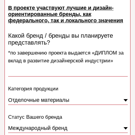
Пока не
определились,
нужна
консультация
Ваш бренд с описанием и контактной
информацией будет размещен в
электронном каталоге лучших брендов
региона
https://virtual.forumdesign.ru/
Предоставьте контакт специалиста по
маркетингу и PR для передачи в наш
соответствующий департамент
+7
Ваша экспозиция (стенд) может войти в
маршрут специальной экскурсионной
программы по выставке для девелоперов и
топовых дизайн-студий региона.
Как Вы видите Ваш стенд: