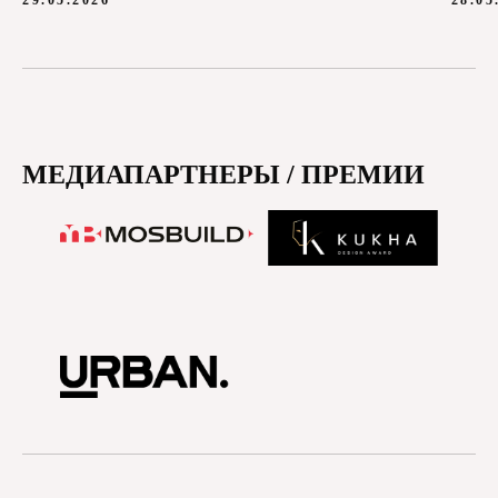
+7
МЕДИАПАРТНЕРЫ / ПРЕМИИ
В проекте участвуют лучшие и дизайн-
ориентированные бренды, как
федерального, так и локального значения
Какой бренд / бренды вы планируете
представлять?
*по завершению проекта выдается «ДИПЛОМ за
вклад в развитие дизайнерской индустрии»
Категория продукции