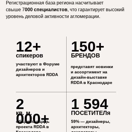
Регистрационная база региона насчитывает
свыше 7
000 специалистов
, что гарантирует высокий
уровень деловой активности агломерации.
ПОДПИШИСЬ НА РДА!
БУДЬ ВСЕГДА В КУРСЕ
12+
150+
спикеров
БРЕНДОВ
участвуют в Форуме
представят новинки
дизайнеров и
и ассортимент на
архитекторов RDDA
дизайн-выставке
RDDA в Краснодаре
2
1 594
кв. м.
ПОСЕТИТЕЛя
000+
общая площадь
59%
— дизайнеры,
проекта RDDA в
архитекторы,