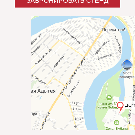
провести мастер-класс?
Да
Нет
Вы можете получить вневыставочную
информационную поддержку ваших
мероприятий, проводимых во время
проведения РДДА в регионе – презентации,
конкурсы, вечерние программы для
дизайнеров.
Планируете ли вы подобные
мероприятия во время проведения РДДА в
регионе?
Да
Нет
Вам нужна отдельная информационная
поддержка Вашего бренда?
На сайте РДДА
В соцсетях РДДА